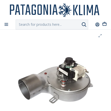
DESPACHO GRATIS!!
a Santiago y Regiones: Recibe en 24h hábiles vía
Chilexpress
Home
Repuestos Estufa Pellet
Extractor Humos Estufa Pellet Amesti Italy 8000-8100 Plus