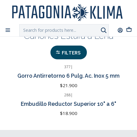
DESPACHO GRATIS!!
a Santiago y Regiones: Recibe en 24h hábiles vía
Chilexpress
Home
Cañones Estufa a Leña
Cañones Estufa a Leña
FILTERS
377
|
Cotizar
Gorro Antirretorno 6 Pulg. Ac. Inox 5 mm
$21.900
288
|
Cotizar
Embudillo Reductor Superior 10" a 6"
$18.900