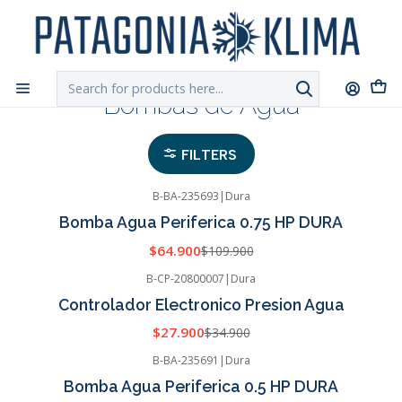
DESPACHO GRATIS!!
a Santiago y Regiones: Recibe en 24h hábiles vía
Chilexpress
Home
Bombas de Agua
Bombas de Agua
FILTERS
B-BA-235693
|
Dura
-41%
OFF
Bomba Agua Periferica 0.75 HP DURA
$64.900
$109.900
B-CP-20800007
|
Dura
-20%
OFF
Controlador Electronico Presion Agua
$27.900
$34.900
B-BA-235691
|
Dura
-20%
OFF
Bomba Agua Periferica 0.5 HP DURA
Cotizar