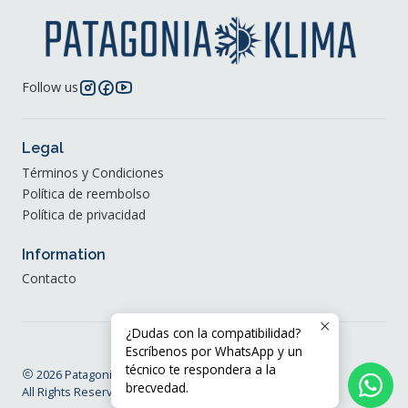
Follow us
Legal
Términos y Condiciones
Política de reembolso
Política de privacidad
Information
Contacto
¿Dudas con la compatibilidad?
Escríbenos por WhatsApp y un
técnico te respondera a la
2026 Patagonia Klima®.
brecvedad.
All Rights Reserved.
Powered by Jumpseller
.