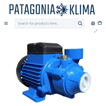
DESPACHO GRATIS!!
a Santiago y Regiones: Recibe en 24h hábiles vía
Chilexpress
Home
Ferretería
Bomba Agua Periferica 0.5 HP DURA