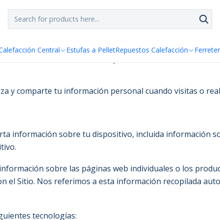
SPACHO GRATIS!!
a Santiago y Regiones: Recibe en 24h hábiles vía Chilexp
Política de privacidad
Calefacción Central
Estufas a Pellet
Repuestos Calefacción
Ferreter
tiliza y comparte tu información personal cuando visitas o r
rta información sobre tu dispositivo, incluida información s
tivo.
información sobre las páginas web individuales o los produ
con el Sitio. Nos referimos a esta información recopilada 
guientes tecnologías: