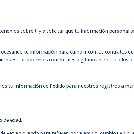
nemos sobre ti y a solicitar que tu información personal se c
ocesando tu información para cumplir con los contratos que
guir nuestros intereses comerciales legítimos mencionados a
mos tu Información de Pedido para nuestros registros a meno
s de edad.
 de vez en cuando para reflejar, por ejemplo, cambios en nue