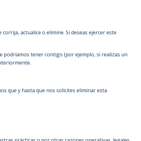
orrija, actualice o elimine. Si deseas ejercer este
 podríamos tener contigo (por ejemplo, si realizas un
nteriormente.
s que y hasta que nos solicites eliminar esta
stras prácticas o por otras razones operativas, legales