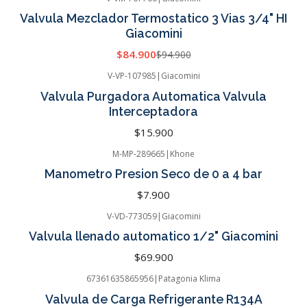
-11%
OFF
Valvula Mezclador Termostatico 3 Vias 3/4" HI
Giacomini
$84.900
$94.900
V-VP-107985
|
Giacomini
Valvula Purgadora Automatica Valvula
Interceptadora
$15.900
M-MP-289665
|
Khone
Manometro Presion Seco de 0 a 4 bar
$7.900
V-VD-773059
|
Giacomini
Valvula llenado automatico 1/2" Giacomini
$69.900
67361635865956
|
Patagonia Klima
-62%
OFF
Valvula de Carga Refrigerante R134A