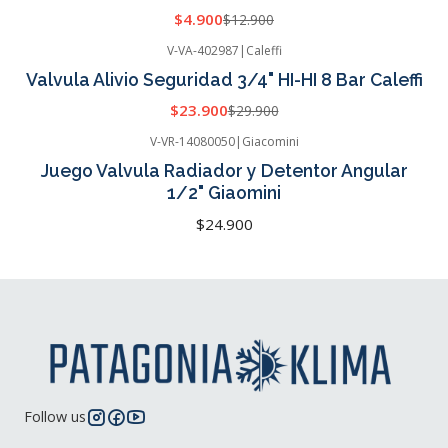
$4.900
$12.900
V-VA-402987
|
Caleffi
-20%
OFF
Valvula Alivio Seguridad 3/4" HI-HI 8 Bar Caleffi
Cotizar
$23.900
$29.900
V-VR-14080050
|
Giacomini
Cotizar
Juego Valvula Radiador y Detentor Angular
1/2" Giaomini
$24.900
Follow us