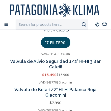
DESPACHO GRATIS!!
a Santiago y Regiones: Recibe en 24h hábiles vía
Chilexpress
Home
Valvulas
Valvulas
FILTERS
V-VA-311430
|
Caleffi
-3%
OFF
Valvula de Alivio Seguridad 1/2" HI-HI 3 Bar
Caleffi
$15.490
$15.900
V-VD-843770
|
Giacomini
Valvula de Bola 1/2" HI-HI Palanca Roja
Giacomini
$7.990
V-VM-707700
|
Giacomini