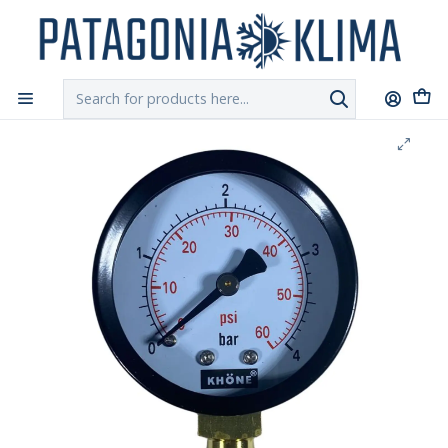
DESPACHO GRATIS!!
a Santiago y Regiones: Recibe en 24h hábiles vía
Chilexpress
Home
Calefacción Central
Manometro Presion Seco de 0 a 4 bar