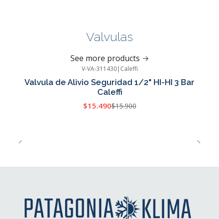
Valvulas
See more products
V-VA-311430
|
Caleffi
-3%
OFF
Valvula de Alivio Seguridad 1/2" HI-HI 3 Bar
Caleffi
$15.490
$15.900