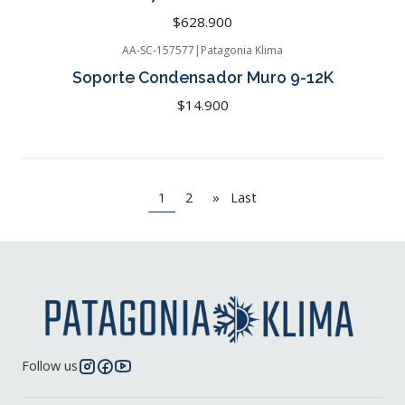
$628.900
AA-SC-157577
|
Patagonia Klima
Cotizar
Soporte Condensador Muro 9-12K
$14.900
1
2
»
Last
Follow us