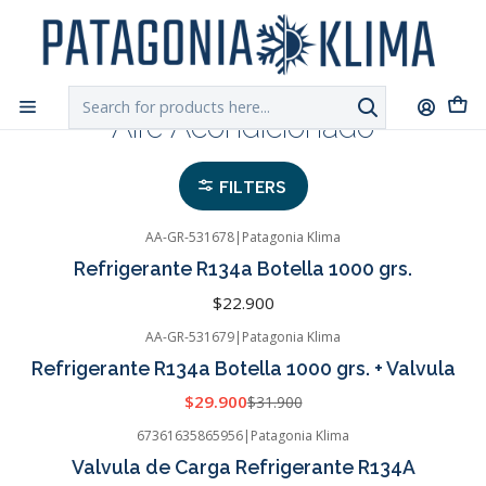
DESPACHO GRATIS!!
a Santiago y Regiones: Recibe en 24h hábiles vía
Chilexpress
Home
Aire Acondicionado
Aire Acondicionado
FILTERS
AA-GR-531678
|
Patagonia Klima
Refrigerante R134a Botella 1000 grs.
$22.900
AA-GR-531679
|
Patagonia Klima
-6%
OFF
Refrigerante R134a Botella 1000 grs. + Valvula
$29.900
$31.900
67361635865956
|
Patagonia Klima
-62%
OFF
Valvula de Carga Refrigerante R134A