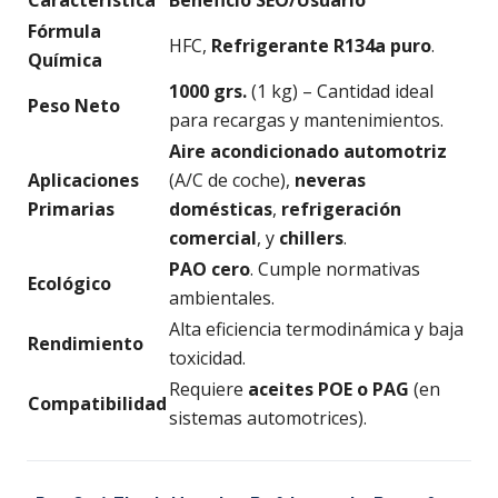
Característica
Beneficio SEO/Usuario
Fórmula
HFC,
Refrigerante R134a puro
.
Química
1000 grs.
(1 kg) – Cantidad ideal
Peso Neto
para recargas y mantenimientos.
Aire acondicionado automotriz
Aplicaciones
(A/C de coche),
neveras
Primarias
domésticas
,
refrigeración
comercial
, y
chillers
.
PAO cero
. Cumple normativas
Ecológico
ambientales.
Alta eficiencia termodinámica y baja
Rendimiento
toxicidad.
Requiere
aceites POE o PAG
(en
Compatibilidad
sistemas automotrices).