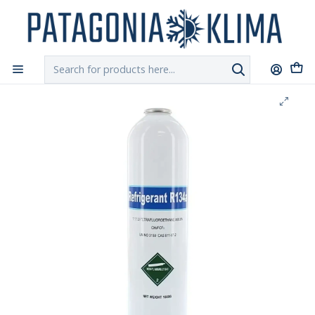
DESPACHO GRATIS!!
a Santiago y Regiones: Recibe en 24h hábiles vía
Chilexpress
Home
Aire Acondicionado
Refrigerante R134a Botella 1000 grs.