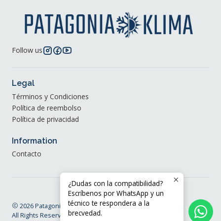
Follow us
Legal
Términos y Condiciones
Política de reembolso
Política de privacidad
Information
Contacto
¿Dudas con la compatibilidad?
Escríbenos por WhatsApp y un
técnico te respondera a la
2026 Patagonia Klima®.
brecvedad.
All Rights Reserved.
Powered by Jumpseller
.