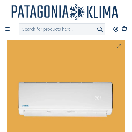
DESPACHO GRATIS!!
a Santiago y Regiones: Recibe en 24h hábiles vía
Chilexpress
Home
Aire Acondicionado
Aire Acondicionado Inverter Clark 09.000 Btu / 18 Mt2 con
WIFI