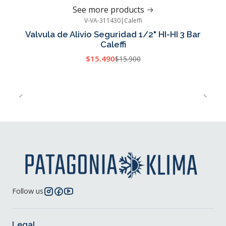
See more products
V-VA-311430
|
Caleffi
-3%
OFF
Valvula de Alivio Seguridad 1/2" HI-HI 3 Bar
Caleffi
$15.490
$15.900
Follow us
Legal