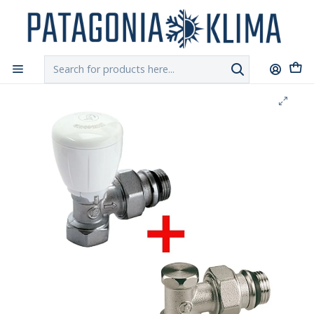
DESPACHO GRATIS!!
a Santiago y Regiones: Recibe en 24h hábiles vía
Chilexpress
Home
Calefacción Central
Juego Valvula Radiador y Detentor Angular 1/2" Giaomini