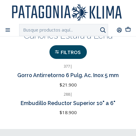
DESPACHO GRATIS!!
a Santiago y Regiones: Recibe en 24h hábiles vía
Chilexpress
Inicio
Cañones Estufa a Leña
Cañones Estufa a Leña
FILTROS
377
|
Cotizar
Gorro Antirretorno 6 Pulg. Ac. Inox 5 mm
$21.900
288
|
Cotizar
Embudillo Reductor Superior 10" a 6"
$18.900