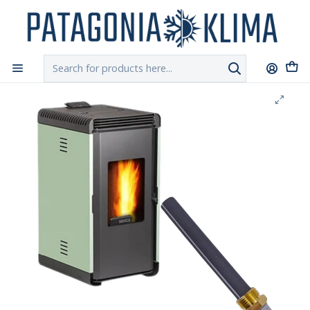
DESPACHO GRATIS!!
a Santiago y Regiones: Recibe en 24h hábiles vía
Chilexpress
Home
Repuestos Estufa Pellet
Resistencia Encendido Estufa Pellet Bosca Hera +