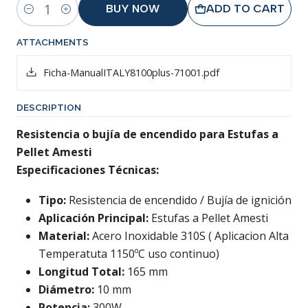
BUY NOW
ADD TO CART
Quantity
ATTACHMENTS
Ficha-ManualITALY8100plus-71001.pdf
DESCRIPTION
Resistencia o bujía de encendido para Estufas a
Pellet Amesti
Especificaciones Técnicas:
Tipo:
Resistencia de encendido / Bujía de ignición
Aplicación Principal:
Estufas a Pellet Amesti
Material:
Acero Inoxidable 310S ( Aplicacion Alta
Temperatuta 1150ºC uso continuo)
Longitud Total:
165 mm
Diámetro:
10 mm
Potencia:
300W