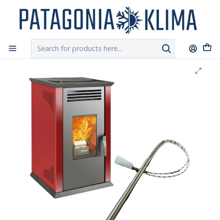
DESPACHO GRATIS!!
a Santiago y Regiones: Recibe en 24h hábiles vía
Chilexpress
Home
Repuestos Estufa Pellet
Resistencia Encendido Estufa Pellet Amesti Italy 8100 Plus