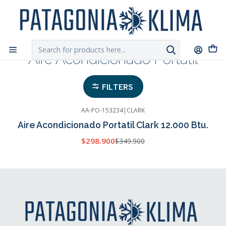
DESPACHO GRATIS!!
a Santiago y Regiones: Recibe en 24h hábiles vía
Chilexpress
Home
Aire Acondicionado Portatil
Aire Acondicionado Portatil
FILTERS
AA-PO-153234
|
CLARK
-15%
OFF
Aire Acondicionado Portatil Clark 12.000 Btu.
Cotizar
$298.900
$349.900