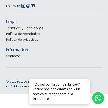
Follow us
Legal
Términos y Condiciones
Política de reembolso
Política de privacidad
Information
Contacto
2026 Patagonia Klima®.
¿Dudas con la compatibilidad?
All Rights Reserved.
Powered by Jumpseller
.
Escríbenos por WhatsApp y un
técnico te respondera a la
brecvedad.