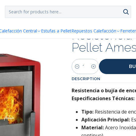
SPACHO GRATIS!!
a Santiago y Regiones: Recibe en 24h hábiles vía Chilexp
ellet Amesti Italy 6000 - 6100
Resistencia
Calefacción Central
Estufas a Pellet
Repuestos Calefacción
Ferreter
Pellet Ames
BU
Quantity
DESCRIPTION
Resistencia o bujía de enc
Especificaciones Técnicas:
Tipo:
Resistencia de enc
Aplicación Principal:
Es
Material:
Acero Inoxida
continuo)