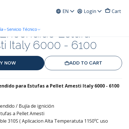
ress
EN
Login
Cart
 Encendido Estufa
ía
Servicio Técnico
ti Italy 6000 - 6100
Y NOW
ADD TO CART
endido para Estufas a Pellet Amesti Italy 6000 - 6100
endido / Bujía de ignición
tufas a Pellet Amesti
ble 310S ( Aplicacion Alta Temperatuta 1150ºC uso