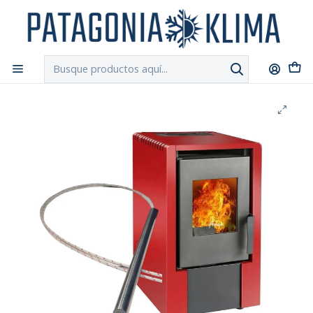
DESPACHO GRATIS!!
a Santiago y Regiones: Recibe en 24h hábiles vía
Chilexpress
Inicio
Repuestos Estufa Pellet
Resistencia Encendido Estufa Pellet Amesti Italy 6000 -
6100