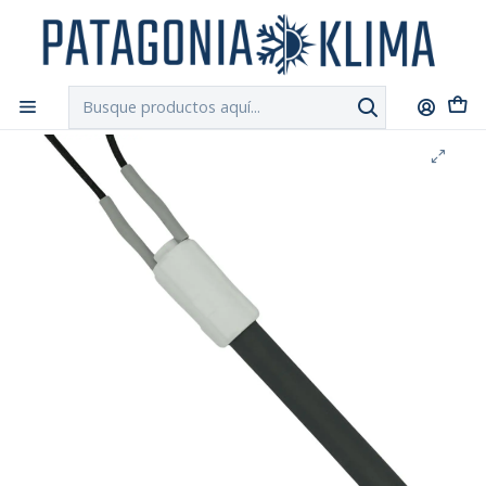
DESPACHO GRATIS!!
a Santiago y Regiones: Recibe en 24h hábiles vía
Chilexpress
Inicio
Repuestos Caldera Pellet
Resistencia Encendido Caldera Pellet Termomont Toby