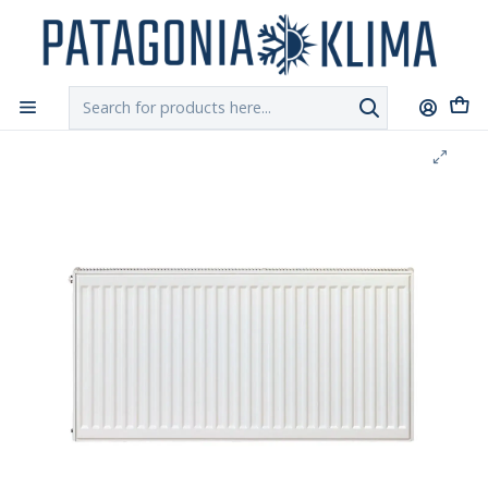
DESPACHO GRATIS!!
a Santiago y Regiones: Recibe en 24h hábiles vía
Chilexpress
Home
Calefacción Central
Radiador Calefaccion Central Doble 300 x 2400 (3.113 Kcal)