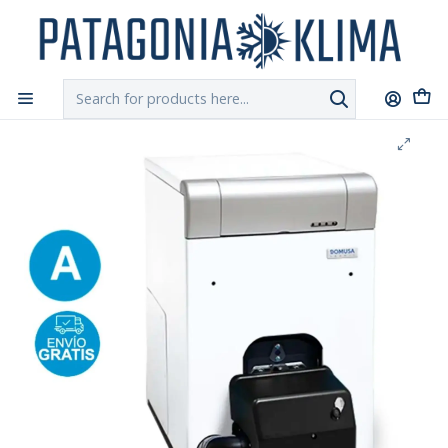
DESPACHO GRATIS!!
a Santiago y Regiones: Recibe en 24h hábiles vía
Chilexpress
Home
Calefacción Central
Caldera a Petroleo Domusa Jaka 40 HFS Con Quemador