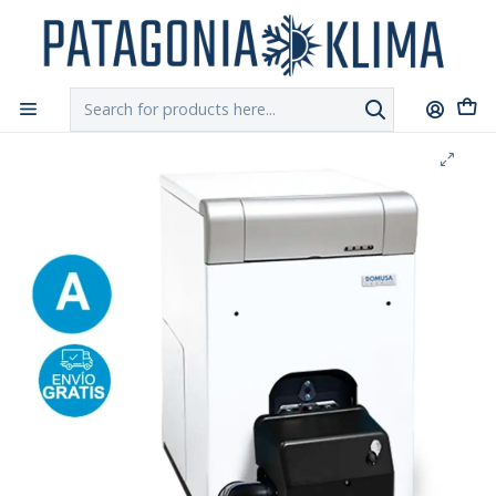
DESPACHO GRATIS!!
a Santiago y Regiones: Recibe en 24h hábiles vía
Chilexpress
Home
Calefacción Central
Caldera a Petroleo Domusa Jaka 50 HFS Con Quemador