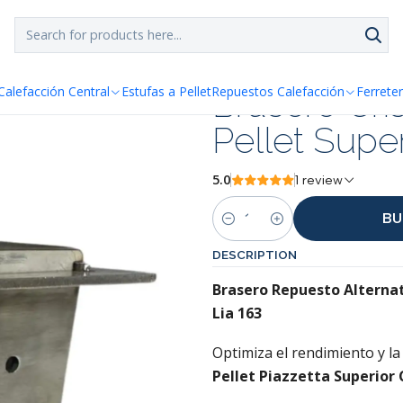
SPACHO GRATIS!!
a Santiago y Regiones: Recibe en 24h hábiles vía Chilexp
stufa Pellet Superior Piazzetta
Brasero Cris
Calefacción Central
Estufas a Pellet
Repuestos Calefacción
Ferreter
Pellet Super
5.0
1 review
BU
Quantity
DESCRIPTION
Brasero Repuesto Alternat
Lia 163
Optimiza el rendimiento y la 
Pellet
Piazzetta Superior C