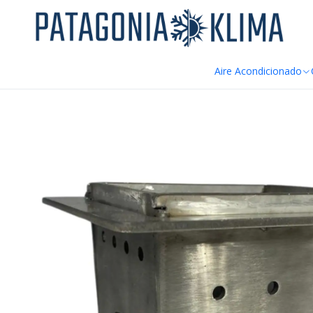
DE
Home
Repuestos Estufa Pellet
Brasero Crisol Ac. Inoxidable E
Aire Acondicionado