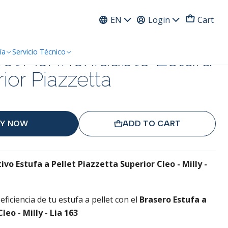
ress
EN
Login
Cart
ol Ac. Inoxidable Estufa
ía
Servicio Técnico
ior Piazzetta
Y NOW
ADD TO CART
ivo Estufa a Pellet
Piazzetta Superior Cleo - Milly -
eficiencia de tu estufa a pellet con el
Brasero Estufa a
leo - Milly - Lia 163