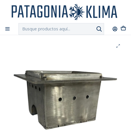
DESPACHO GRATIS!!
a Santiago y Regiones: Recibe en 24h hábiles vía
Chilexpress
Inicio
Repuestos Estufa Pellet
Brasero Crisol Ac. Inoxidable Estufa Pellet Superior
Piazzetta