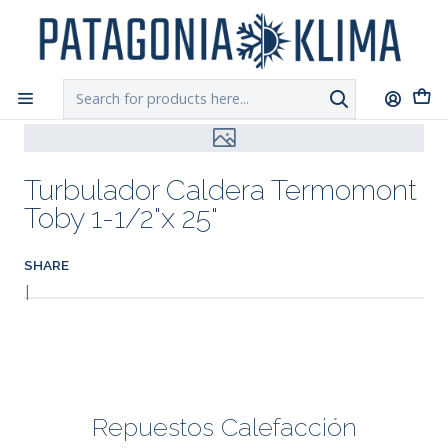
DESPACHO GRATIS!!
a Santiago y Regiones: Recibe en 24h hábiles vía
Chilexpress
Home
Repuestos Caldera Pellet
Turbulador Caldera Termomont Toby 1-1/2"x 25"
Turbulador Caldera Termomont
Toby 1-1/2"x 25"
SHARE
|
Repuestos Calefacción