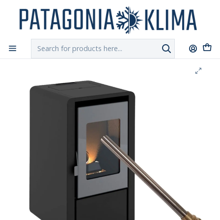
DESPACHO GRATIS!!
a Santiago y Regiones: Recibe en 24h hábiles vía
Chilexpress
Home
Repuestos Estufa Pellet
Resistencia Encendido Estufa Pellet Khone