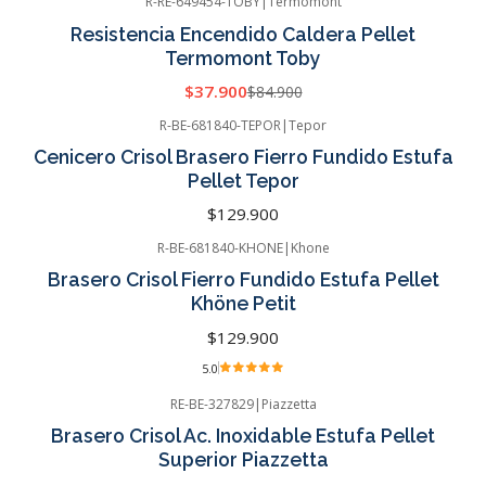
R-RE-649454-TOBY
|
Termomont
-55%
OFF
Resistencia Encendido Caldera Pellet
Termomont Toby
$37.900
$84.900
R-BE-681840-TEPOR
|
Tepor
Cenicero Crisol Brasero Fierro Fundido Estufa
Pellet Tepor
$129.900
R-BE-681840-KHONE
|
Khone
Brasero Crisol Fierro Fundido Estufa Pellet
Khöne Petit
$129.900
5.0
RE-BE-327829
|
Piazzetta
Brasero Crisol Ac. Inoxidable Estufa Pellet
Superior Piazzetta