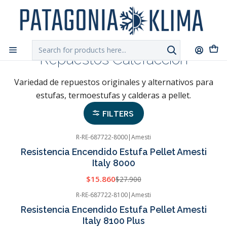
DESPACHO GRATIS!!
a Santiago y Regiones: Recibe en 24h hábiles vía
Chilexpress
Home
Repuestos Calefacción
Repuestos Calefacción
Variedad de repuestos originales y alternativos para
estufas, termoestufas y calderas a pellet.
FILTERS
R-RE-687722-8000
|
Amesti
-43%
OFF
Resistencia Encendido Estufa Pellet Amesti
Italy 8000
$15.860
$27.900
R-RE-687722-8100
|
Amesti
-43%
OFF
Resistencia Encendido Estufa Pellet Amesti
Italy 8100 Plus