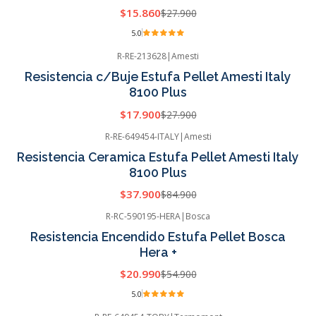
$15.860
$27.900
5.0
R-RE-213628
|
Amesti
-36%
OFF
Resistencia c/Buje Estufa Pellet Amesti Italy
8100 Plus
$17.900
$27.900
R-RE-649454-ITALY
|
Amesti
-55%
OFF
Resistencia Ceramica Estufa Pellet Amesti Italy
8100 Plus
$37.900
$84.900
R-RC-590195-HERA
|
Bosca
-62%
OFF
Resistencia Encendido Estufa Pellet Bosca
Hera +
$20.990
$54.900
5.0