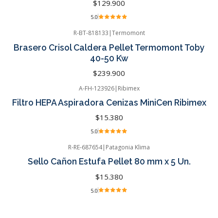
$129.900
5.0
R-BT-818133
|
Termomont
Brasero Crisol Caldera Pellet Termomont Toby
40-50 Kw
$239.900
A-FH-123926
|
Ribimex
Filtro HEPA Aspiradora Cenizas MiniCen Ribimex
$15.380
5.0
R-RE-687654
|
Patagonia Klima
Sello Cañon Estufa Pellet 80 mm x 5 Un.
$15.380
5.0