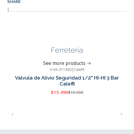
SHARE
|
Ferretería
See more products
V-VA-311430
|
Caleffi
-3%
OFF
Valvula de Alivio Seguridad 1/2" HI-HI 3 Bar
Caleffi
$15.490
$15.900