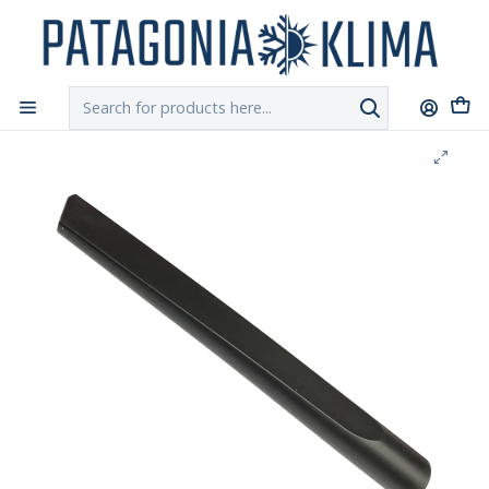
DESPACHO GRATIS!!
a Santiago y Regiones: Recibe en 24h hábiles vía
Chilexpress
Home
Aspiradoras de Cenizas
Punta Plastica 35 cm Aspiradora Ceniza