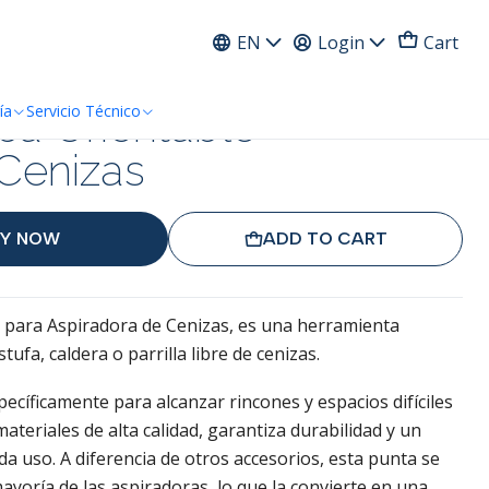
ress
EN
Login
Cart
ica Orientable
ía
Servicio Técnico
Cenizas
Y NOW
ADD TO CART
e para Aspiradora de Cenizas, es una herramienta
ufa, caldera o parrilla libre de cenizas.
ecíficamente para alcanzar rincones y espacios difíciles
materiales de alta calidad, garantiza durabilidad y un
a uso. A diferencia de otros accesorios, esta punta se
yoría de las aspiradoras, lo que la convierte en una