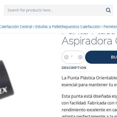
SPACHO GRATIS!!
a Santiago y Regiones: Recibe en 24h hábiles vía Chilexp
iradora Cenizas
Punta Plast
Calefacción Central
Estufas a Pellet
Repuestos Calefacción
Ferreter
Aspiradora 
BU
Quantity
DESCRIPTION
La Punta Plástica Orientabl
esencial para mantener tu est
Esta punta está diseñada esp
con facilidad. Fabricada con 
rendimiento excelente en cad
adapta perfectamente a la ma