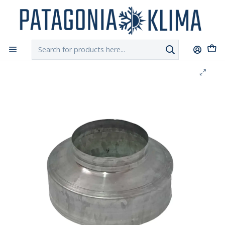
DESPACHO GRATIS!!
a Santiago y Regiones: Recibe en 24h hábiles vía
Chilexpress
Home
Ductos y Hojalateria
Embudillo Reductor Superior de 140 mm a 80 mm