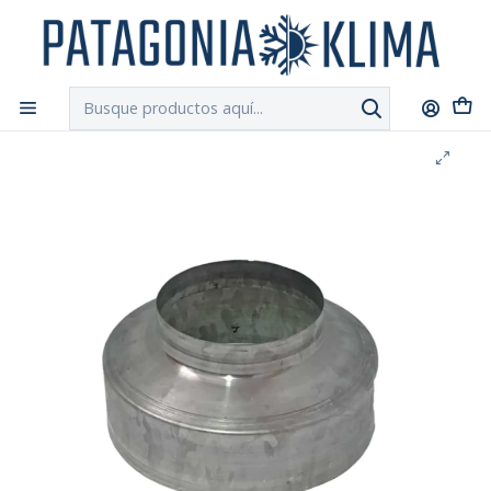
DESPACHO GRATIS!!
a Santiago y Regiones: Recibe en 24h hábiles vía
Chilexpress
Inicio
Ductos y Hojalateria
Embudillo Reductor Superior de 140 mm a 80 mm