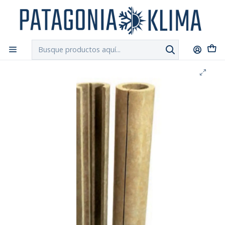
DESPACHO GRATIS!!
a Santiago y Regiones: Recibe en 24h hábiles vía
Chilexpress
Inicio
Ductos y Hojalateria
Post Formado Mineral - Lana Mineral