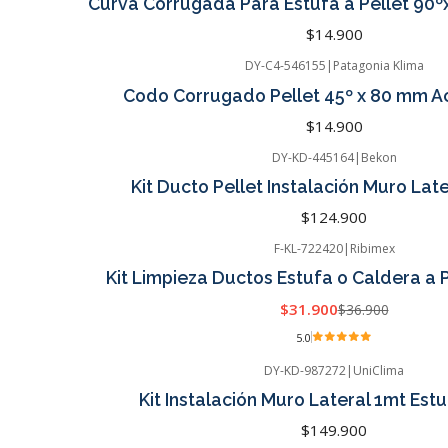
Curva Corrugada Para Estufa a Pellet 90º
$14.900
DY-C4-546155
|
Patagonia Klima
Codo Corrugado Pellet 45º x 80 mm Ac
$14.900
DY-KD-445164
|
Bekon
Kit Ducto Pellet Instalación Muro Later
$124.900
F-KL-722420
|
Ribimex
Kit Limpieza Ductos Estufa o Caldera a
$31.900
$36.900
5.0
DY-KD-987272
|
UniClima
Kit Instalación Muro Lateral 1mt Estu
$149.900