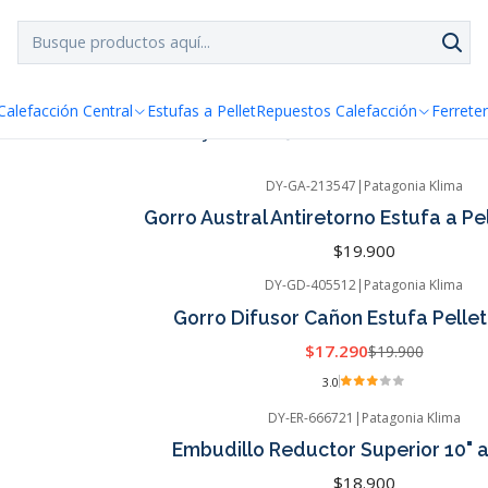
SPACHO GRATIS!!
a Santiago y Regiones: Recibe en 24h hábiles vía Chilexp
Ductos y Hojalateria
Calefacción Central
Estufas a Pellet
Repuestos Calefacción
Ferreter
DY-GA-213547
|
Patagonia Klima
Gorro Austral Antiretorno Estufa a P
$19.900
DY-GD-405512
|
Patagonia Klima
Gorro Difusor Cañon Estufa Pelle
$17.290
$19.900
3.0
DY-ER-666721
|
Patagonia Klima
Embudillo Reductor Superior 10" 
$18.900