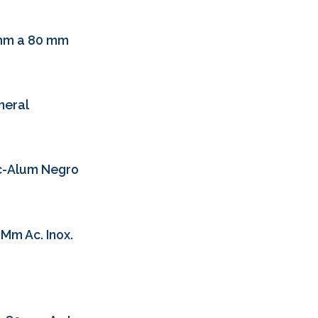
 mm a 80 mm
neral
nc-Alum Negro
Mm Ac. Inox.