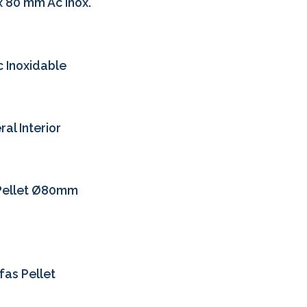
x 80 mm Ac Inox.
 Inoxidable
al Interior
 Pellet Ø80mm
fas Pellet