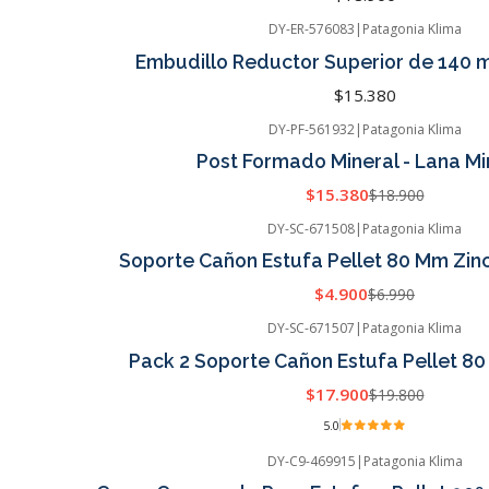
DY-ER-576083
|
Patagonia Klima
Embudillo Reductor Superior de 140
$15.380
DY-PF-561932
|
Patagonia Klima
Post Formado Mineral - Lana Mi
$15.380
$18.900
DY-SC-671508
|
Patagonia Klima
Soporte Cañon Estufa Pellet 80 Mm Zi
$4.900
$6.990
DY-SC-671507
|
Patagonia Klima
Pack 2 Soporte Cañon Estufa Pellet 80 
$17.900
$19.800
5.0
DY-C9-469915
|
Patagonia Klima