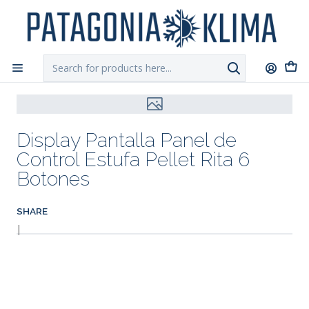
DESPACHO GRATIS!!
a Santiago y Regiones: Recibe en 24h hábiles vía
Chilexpress
Home
Repuestos Estufa Pellet
Display Pantalla Panel de Control Estufa Pellet Rita 6
Botones
Display Pantalla Panel de
Control Estufa Pellet Rita 6
Botones
SHARE
|