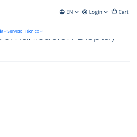
ress
EN
Login
Cart
Comunicacion Display
ía
Servicio Técnico