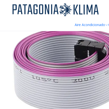
DE
Home
Repuestos Estufa Pellet
Cable Flat Comunicacion Displ
Aire Acondicionado