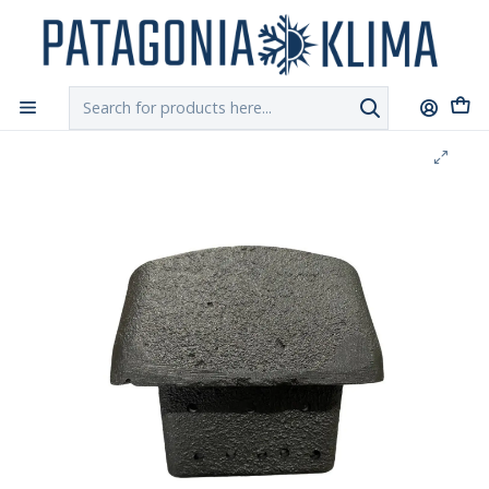
DESPACHO GRATIS!!
a Santiago y Regiones: Recibe en 24h hábiles vía
Chilexpress
Home
Repuestos Estufa Pellet
Brasero Crisol Estufa Pellet Yunque Alaska - Roma