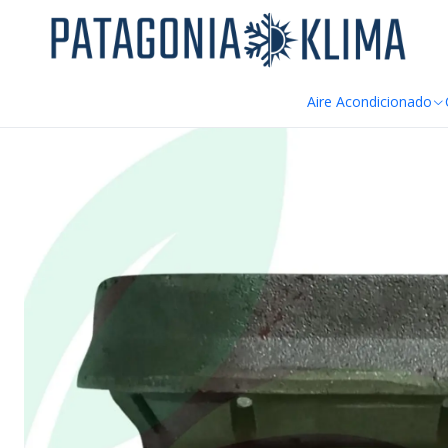
DE
Home
Repuestos Caldera Pellet
Brasero Crisol Fierro Fundid
Aire Acondicionado