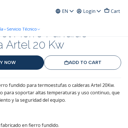
ress
EN
Login
Cart
sol Fierro Fundido
ía
Servicio Técnico
 Artel 20 Kw
Y NOW
ADD TO CART
ierro fundido para termoestufas o calderas Artel 20Kw.
o para soportar altas temperaturas y uso continuo, que
ento y la seguridad del equipo.
 fabricado en fierro fundido.