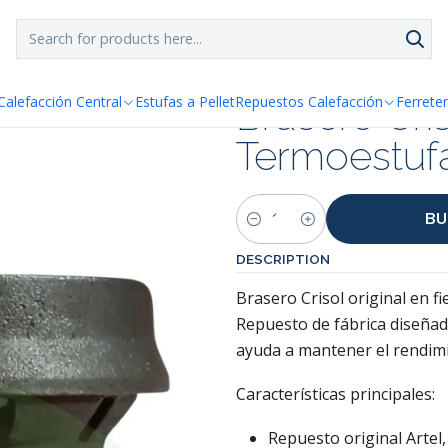
SPACHO GRATIS!!
a Santiago y Regiones: Recibe en 24h hábiles vía Chilexp
o Termoestufa Artel 20 Kw
Brasero Cri
Calefacción Central
Estufas a Pellet
Repuestos Calefacción
Ferreter
Termoestufa
BU
Quantity
DESCRIPTION
Brasero Crisol original en f
Repuesto de fábrica diseñad
ayuda a mantener el rendimi
Características principales:
Repuesto original Artel,