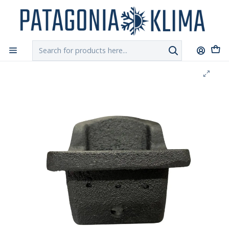
DESPACHO GRATIS!!
a Santiago y Regiones: Recibe en 24h hábiles vía
Chilexpress
Home
Repuestos Estufa Pellet
Cenicero Crisol Brasero Fierro Fundido Estufa Pellet Tepor