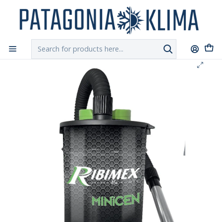
DESPACHO GRATIS!!
a Santiago y Regiones: Recibe en 24h hábiles vía
Chilexpress
Home
Calefacción
Aspiradora Cenizas Minicen Ribimex