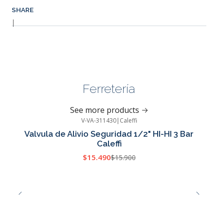
SHARE
|
Ferretería
See more products
V-VA-311430
|
Caleffi
-3%
OFF
Valvula de Alivio Seguridad 1/2" HI-HI 3 Bar
Caleffi
$15.490
$15.900