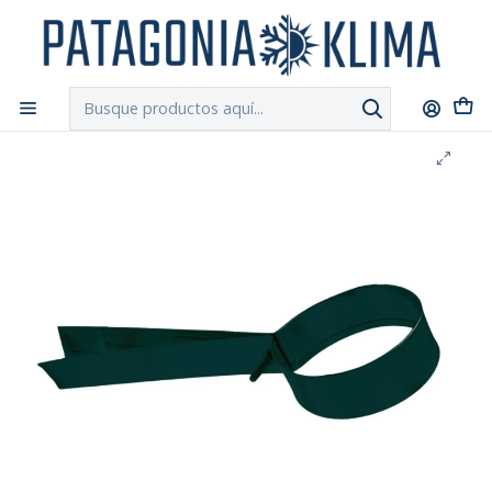
DESPACHO GRATIS!!
a Santiago y Regiones: Recibe en 24h hábiles vía
Chilexpress
Inicio
Ductos y Hojalateria
Soporte Cañon Estufa Pellet 80 Mm Zinc-Alum Negro