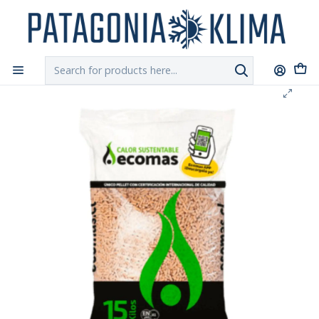
DESPACHO GRATIS!!
a Santiago y Regiones: Recibe en 24h hábiles vía
Chilexpress
Home
Pellet
Pellet Ecomas 15 Kg.