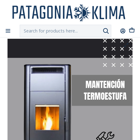
DESPACHO GRATIS!!
a Santiago y Regiones: Recibe en 24h hábiles vía
Chilexpress
Home
Servicio Técnico
Mantención de Limpieza Termoestufa a Pellet