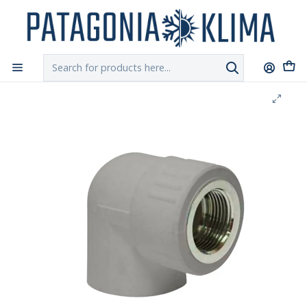
DESPACHO GRATIS!!
a Santiago y Regiones: Recibe en 24h hábiles vía
Chilexpress
Home
Fitting y PPR
Codo 90º Terminal PPR HI - FU 20 x 1/2"