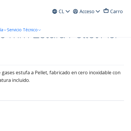
ress
CL
Acceso
Carro
 mm Estufa Pellet Ac.
ía
Servicio Técnico
gases estufa a Pellet, fabricado en cero inoxidable con
atura incluido.