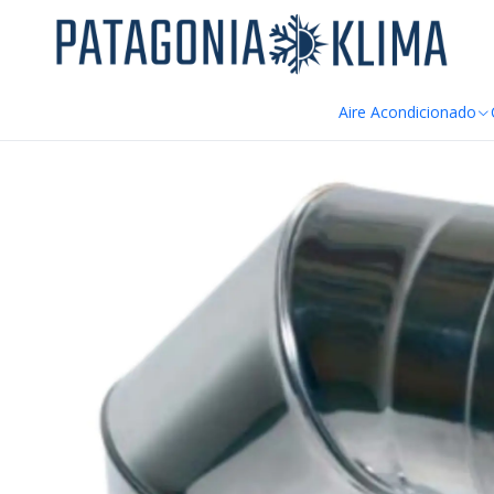
DE
Inicio
Ductos y Hojalateria
Codo 90º 80 mm Estufa Pellet Ac. I
Aire Acondicionado