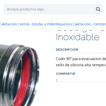
SPACHO GRATIS!!
a Santiago y Regiones: Recibe en 24h hábiles vía Chilexp
noxidable
Codo 90º 80
Calefacción Central
Estufas a Pellet
Repuestos Calefacción
Ferreter
Inoxidable
DESCRIPCIÓN
Codo 90º para evacuacion de 
sello de silicona alta temper
COMPARTIR
|