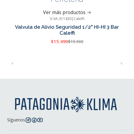
Ver más productos
V-VA-311430
|
Caleffi
-3%
OFF
Valvula de Alivio Seguridad 1/2" HI-HI 3 Bar
Caleffi
$15.490
$15.900
Síguenos