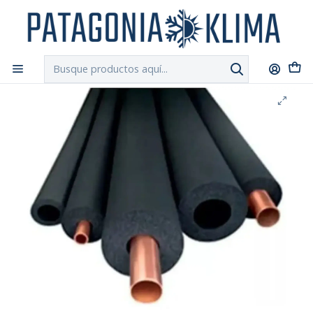
DESPACHO GRATIS!!
a Santiago y Regiones: Recibe en 24h hábiles vía
Chilexpress
Inicio
Aire Acondicionado
Aislacion Tuberia Aire Acondicionado 3/8-9x10mm x 2mt