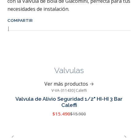
con la Válvula de Bola de Giacomini, perfecta para tus
necesidades de instalación.
COMPARTIR
|
Valvulas
Ver más productos
V-VA-311430
|
Caleffi
-3%
OFF
Valvula de Alivio Seguridad 1/2" HI-HI 3 Bar
Caleffi
$15.490
$15.900