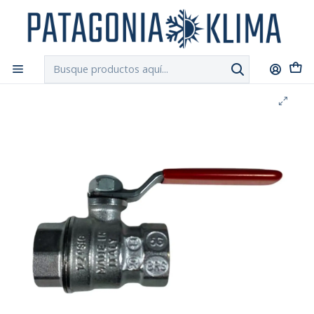
DESPACHO GRATIS!!
a Santiago y Regiones: Recibe en 24h hábiles vía
Chilexpress
Inicio
Ferretería
Valvula de Bola 1/2" HI-HI Palanca Roja Giacomini