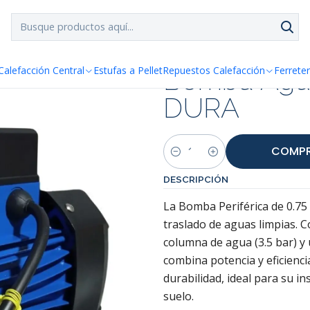
SPACHO GRATIS!!
a Santiago y Regiones: Recibe en 24h hábiles vía Chilexp
Bomba Agua 
Calefacción Central
Estufas a Pellet
Repuestos Calefacción
Ferreter
DURA
COMPR
Cantidad
DESCRIPCIÓN
La Bomba Periférica de 0.75
traslado de aguas limpias. 
columna de agua (3.5 bar) y
combina potencia y eficienci
durabilidad, ideal para su in
suelo.