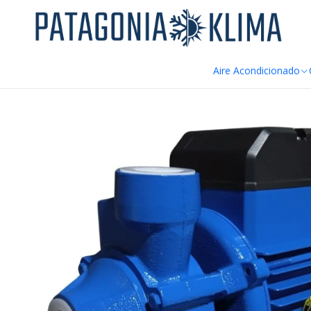
DE
Inicio
Ferretería
Bomba Agua Periferica 0.75 HP DURA
Aire Acondicionado