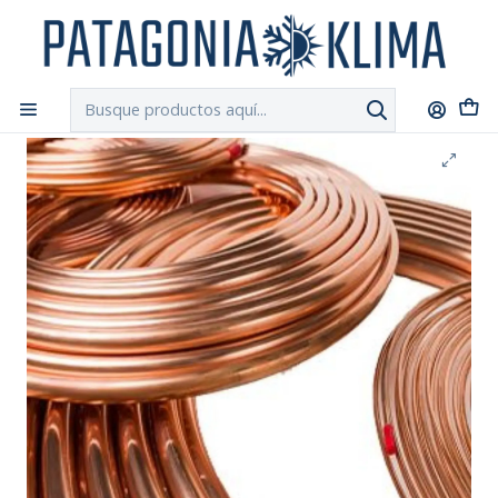
DESPACHO GRATIS!!
a Santiago y Regiones: Recibe en 24h hábiles vía
Chilexpress
Inicio
Aire Acondicionado
Tuberia Cañeria de Cobre Recocido Flexible 3/8" x 15 mt.-