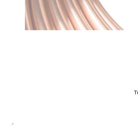
-19%
OFF
T
Cotizar