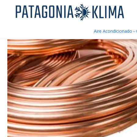
DE
Inicio
Aire Acondicionado
Tuberia Cañeria de Cobre Recocido F
Aire Acondicionado