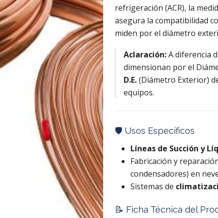
refrigeración (ACR), la medi
asegura la compatibilidad co
miden por el diámetro exteri
Aclaración:
A diferencia d
dimensionan por el Diámet
D.E.
(Diámetro Exterior) d
equipos.
🛡️ Usos Específicos
Líneas de Succión y Lí
Fabricación y reparació
condensadores) en never
Sistemas de
climatizac
📝 Ficha Técnica del Pro