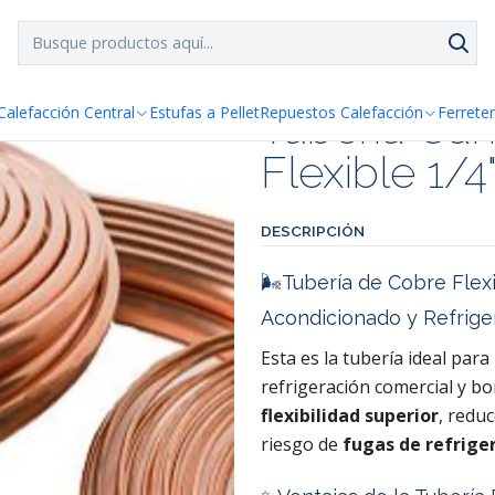
SPACHO GRATIS!!
a Santiago y Regiones: Recibe en 24h hábiles vía Chilexp
lexible 1/4" x 15 mt.
Tuberia Cañ
Calefacción Central
Estufas a Pellet
Repuestos Calefacción
Ferreter
Flexible 1/4"
DESCRIPCIÓN
🌬️Tubería de Cobre Flex
Acondicionado y Refrige
Esta es la tubería ideal para
refrigeración comercial y bo
flexibilidad superior
, redu
riesgo de
fugas de refrige