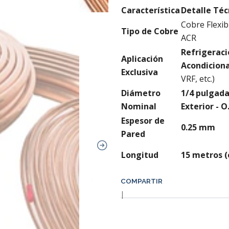
Característica
Detalle Téc
Cobre Flexib
Tipo de Cobre
ACR
Refrigeraci
Aplicación
Acondicion
Exclusiva
VRF, etc.)
Diámetro
1/4 pulgad
Nominal
Exterior - O
Espesor de
0.25 mm
Pared
Longitud
15 metros (
COMPARTIR
|