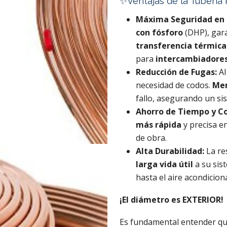
✨Ventajas de la Tubería
Máxima Seguridad en 
con fósforo
(DHP), gara
transferencia térmica
para
intercambiadores
Reducción de Fugas:
Al
necesidad de codos.
Men
fallo, asegurando un si
Ahorro de Tiempo y Co
más rápida
y precisa e
de obra.
Alta Durabilidad:
La re
larga vida útil
a su sist
hasta el aire acondicio
¡El diámetro es EXTERIOR!
Es fundamental entender que,