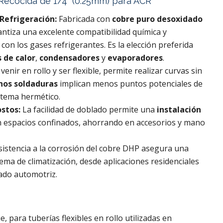
 Recocida de 1/4" (0.25mm) para ACR
Refrigeración:
Fabricada con
cobre puro desoxidado
ntiza una excelente compatibilidad química y
con los gases refrigerantes. Es la elección preferida
 de calor
,
condensadores
y
evaporadores
.
 venir en rollo y ser flexible, permite realizar curvas sin
os soldaduras
implican menos puntos potenciales de
stema hermético.
stos:
La facilidad de doblado permite una
instalación
n espacios confinados, ahorrando en accesorios y mano
sistencia a la corrosión del cobre DHP asegura una
ema de climatización, desde aplicaciones residenciales
nado automotriz.
 para tuberías flexibles en rollo utilizadas en