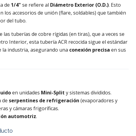
da de
1/4"
se refiere al
Diámetro Exterior (O.D.)
. Esto
n los accesorios de unión (flare, soldables) que también
or del tubo.
e las tuberías de cobre rígidas (en tiras), que a veces se
ro Interior, esta tubería ACR recocida sigue el estándar
e la industria, asegurando una
conexión precisa
en sus
quido
en unidades
Mini-Split
y sistemas divididos.
n de
serpentines de refrigeración
(evaporadores y
as y cámaras frigoríficas.
ión automotriz
.
ducto