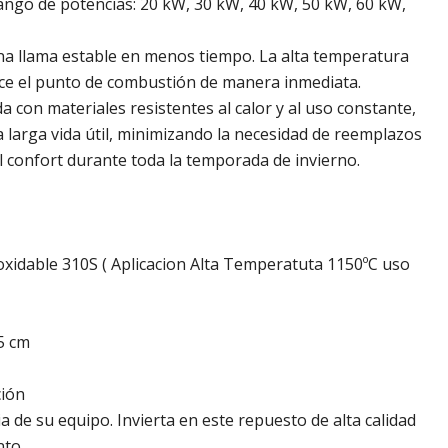
ngo de potencias: 20 kW, 30 kW, 40 kW, 50 kW, 60 kW,
a llama estable en menos tiempo. La alta temperatura
ance el punto de combustión de manera inmediata.
a con materiales resistentes al calor y al uso constante,
 larga vida útil, minimizando la necesidad de reemplazos
l confort durante toda la temporada de invierno.
oxidable 310S ( Aplicacion Alta Temperatuta 1150ºC uso
5 cm
ión
a de su equipo. Invierta en este repuesto de alta calidad
nto.