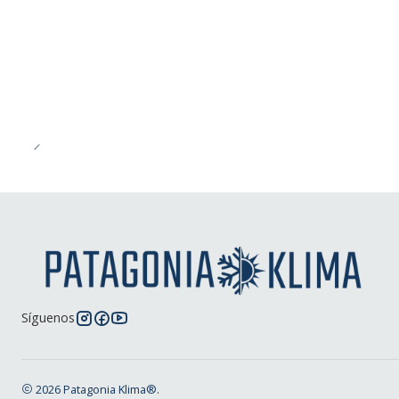
-43%
OFF
Síguenos
2026 Patagonia Klima®.