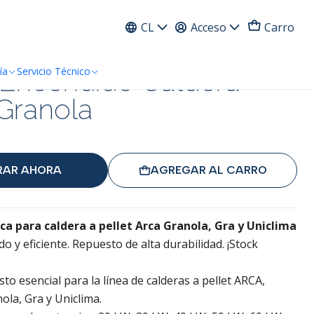
ress
CL
Acceso
Carro
 Encendido Caldera
ía
Servicio Técnico
 Granola
AR AHORA
AGREGAR AL CARRO
a para caldera a pellet Arca Granola, Gra y Uniclima
do y eficiente. Repuesto de alta durabilidad. ¡Stock
to esencial para la línea de calderas a pellet ARCA,
ola, Gra y Uniclima.