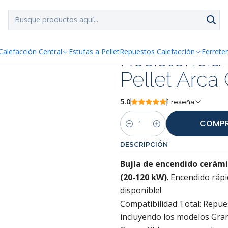
SPACHO GRATIS!!
a Santiago y Regiones: Recibe en 24h hábiles vía Chilexp
 Pellet Arca Granola
Resistencia
Calefacción Central
Estufas a Pellet
Repuestos Calefacción
Ferreter
Pellet Arca
5.0
1 reseña
COMPR
Cantidad
DESCRIPCIÓN
Bujía de encendido cerámic
(20-120 kW)
. Encendido rápi
disponible!
Compatibilidad Total: Repues
incluyendo los modelos Gran