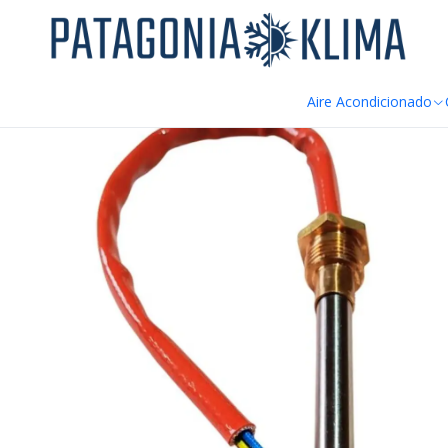
DE
Inicio
Repuestos Caldera Pellet
Resistencia Encendido Caldera
Aire Acondicionado