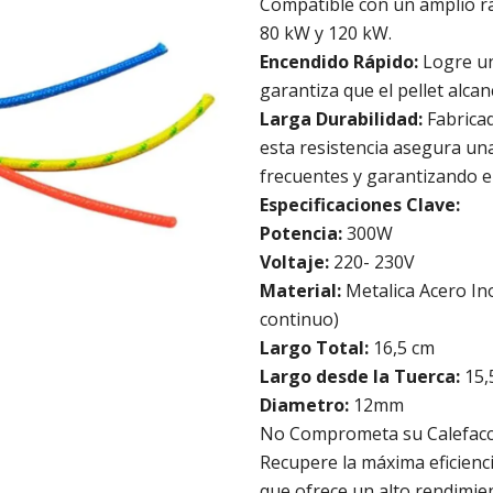
Compatible con un amplio ra
80 kW y 120 kW.
Encendido Rápido:
Logre un
garantiza que el pellet alc
Larga Durabilidad:
Fabricad
esta resistencia asegura una
frecuentes y garantizando e
Especificaciones Clave:
Potencia:
300W
Voltaje:
220- 230V
Material:
Metalica Acero In
continuo)
Largo Total:
16,5 cm
Largo desde la Tuerca:
15,
Diametro:
12mm
No Comprometa su Calefacc
Recupere la máxima eficienci
que ofrece un alto rendimie