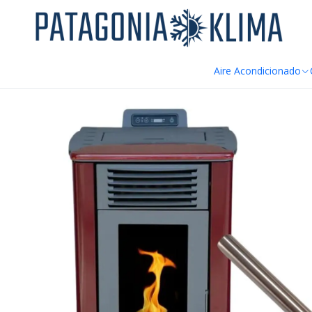
DE
Inicio
Repuestos Estufa Pellet
Resistencia Encendido Estufa P
Aire Acondicionado