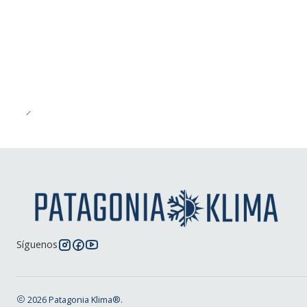
-43%
OFF
Síguenos
2026 Patagonia Klima®.