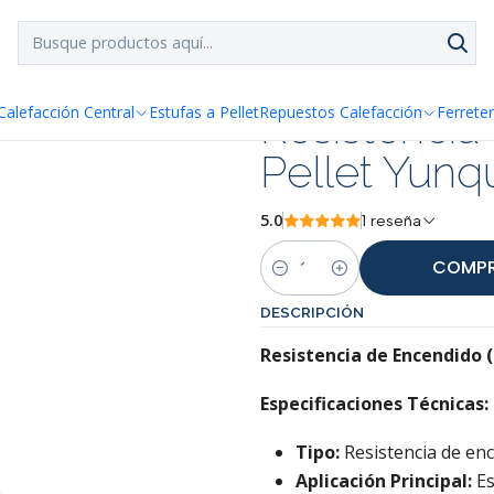
SPACHO GRATIS!!
a Santiago y Regiones: Recibe en 24h hábiles vía Chilexp
ellet Yunque Alaska
Resistencia
Calefacción Central
Estufas a Pellet
Repuestos Calefacción
Ferreter
Pellet Yunq
5.0
1 reseña
COMPR
Cantidad
DESCRIPCIÓN
Resistencia de Encendido (
Especificaciones Técnicas:
Tipo:
Resistencia de enc
Aplicación Principal:
Es