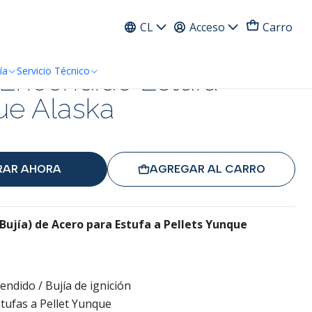
ress
CL
Acceso
Carro
 Encendido Estufa
ía
Servicio Técnico
ue Alaska
AR AHORA
AGREGAR AL CARRO
Bujía) de Acero para Estufa a Pellets Yunque
endido / Bujía de ignición
tufas a Pellet Yunque